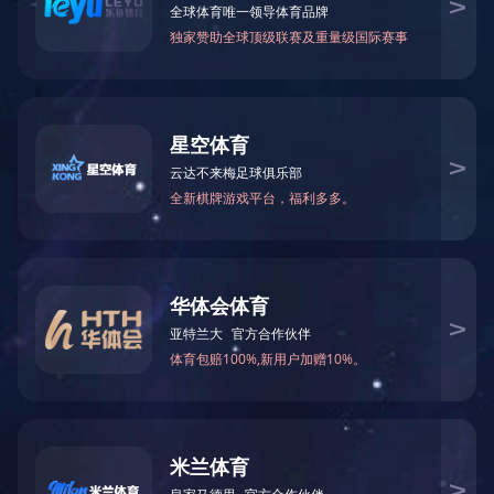
我司将参加2023年德国慕尼黑体育
08
用品展览会（ISPO Munich） 欢迎
08
新老客户莅临指导
2023年德国慕尼黑体育用品展览会摊位号：B4.512-5
展会时间：2023年11月28日-11月30日展会地址：
ISPO德国慕尼黑展馆...
我司将参加2023中国（深圳）跨境
16
电商展览会（CCBEC） 欢迎新老客
16
户莅临指导
2023中国（深圳）跨境电商展览会（CCBEC）摊位
号：11G019 展会时间：2023年9月13日-9月15日展会
地址：深圳国际会展中心（宝安新馆）...
我司将参加2023广州秋季跨境电商
16
展 欢迎新老客户莅临指导
16
2023广州秋季跨境电商展摊位号：3.2C28-29/3.2D21-
22展会时间：2023年8月18日-8月20日展会地址：中国
·广州市·中国进出口商品交易会展馆（即广交会展
馆）A 区...