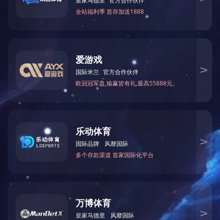
我司将参加2023 深圳第10届 ICBE
16
跨境电商博览会 欢迎新老客户莅临
16
指导
2023 深圳第10届 ICBE跨境电商博览会摊位号：
1A266展会时间：2023年8月17日-8月19日...
共17条 当前2/4页
首页
前一页
1
2
3
4
后一页
尾页
在线客服 ：
服务热线：0576-82728666-0
电子邮箱: hr@chinaklb.com
公司地址：浙江省台州市椒江区闻学路185-1号景龙中心2幢1001室
（办公室）
友情链接：
Copyright © 2017-2020 乐动体育（中国）官方网站 版权所有 浙ICP备
17053483号
浙ICP备17053483号
kaiyun·开云(中国)官方网站
|
开云体育
|
金年会-中国一站式体育服务平