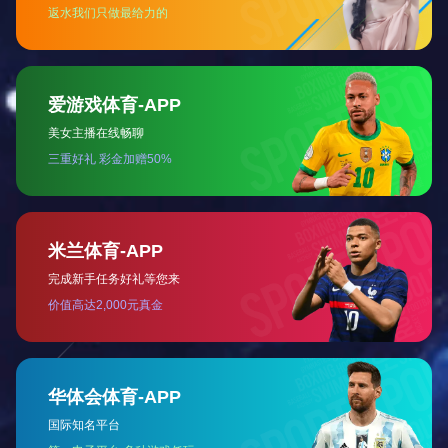
CD-TTB03