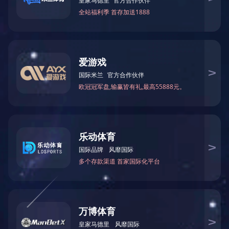
CD-TTB07