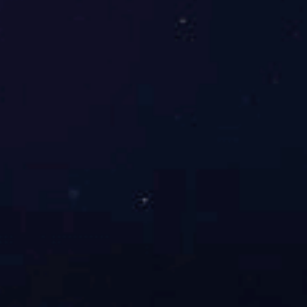
CD-TTN03