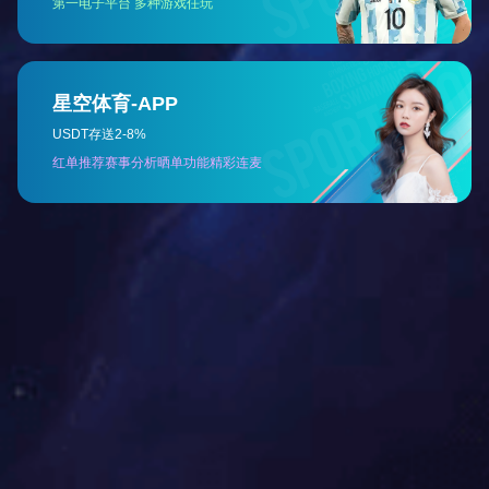
CD-TTB02