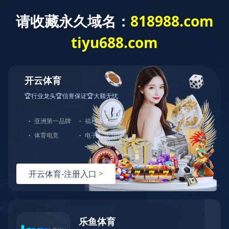
乐动体育（中国）官方网站欢迎您！客服热线：0576-
中文站
English
|
82728666-0
首页
>>
产品中心
>>
乒乓球桌
乒乓球桌