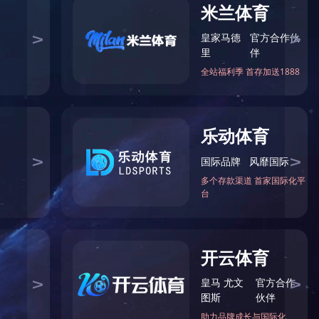
CD-KB01-10LB