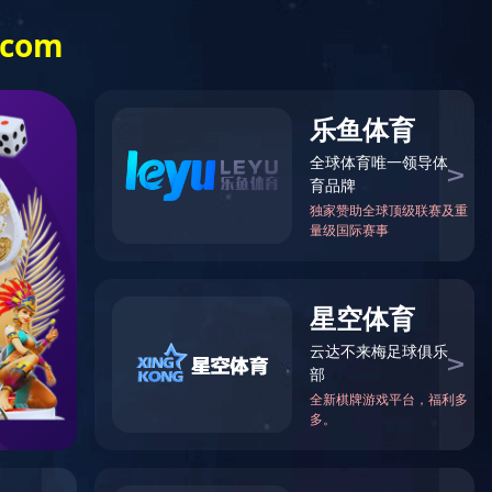
中文站
English
|
新产品推荐
新闻中心
人才招聘
LEDONG SPORTS