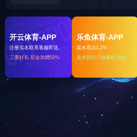
CD-KB01-15LB