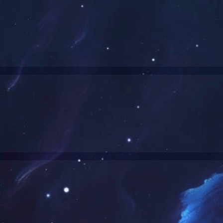
足球门
CD-FG008S
CD-FG008