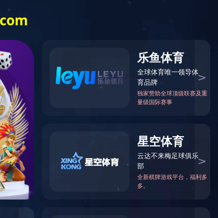
中文站
English
|
新产品推荐
新闻中心
人才招聘
LEDONG SPORTS