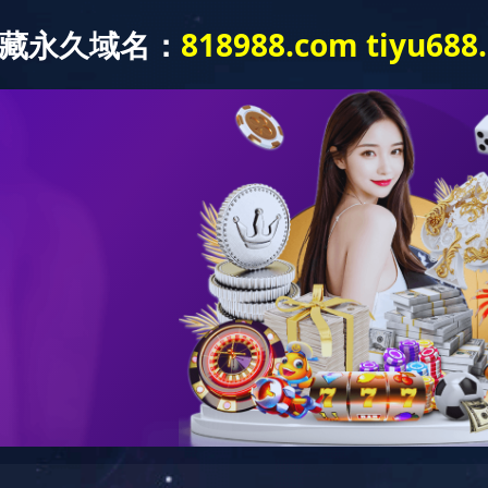
6-0
网站首页
关于我们
产品中心