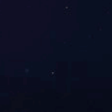
CDB-016A