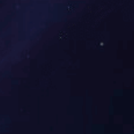
CDB-012A