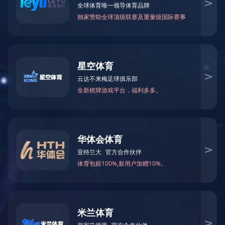
CD-B009A