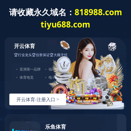
乐动体育（中国）官方网站欢迎您！客服热线：0576-
中文站
English
|
82728666-0
首页
>>
产品中心
>>
乐动体育（中国）官方网站
乐动体育（中国）官方网站