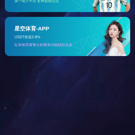
CD-B002C