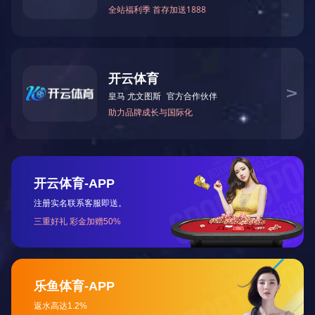
上一篇：
TR001